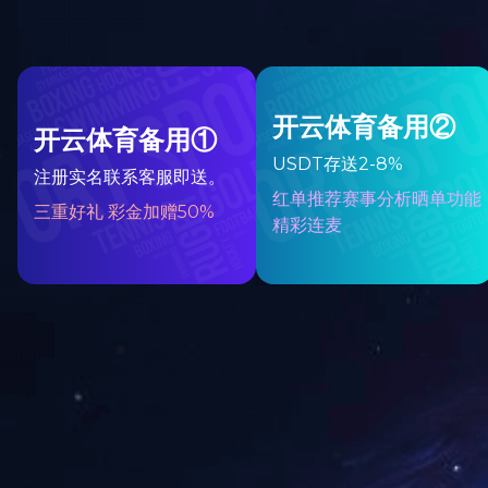
南京同道机械与广东公路养护中心联合举办“四新”技术交流会
2025-05-06
4月11日，乐动在线注册_乐动(中国)（“同道机械”）携手广东公路养
护中心，在现场举办了普···