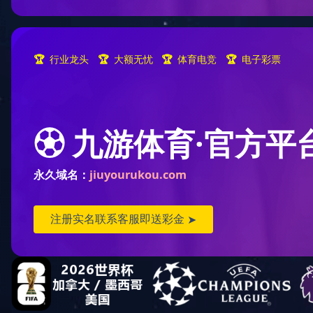
作业现场
展会风采
作业现场
客户之选