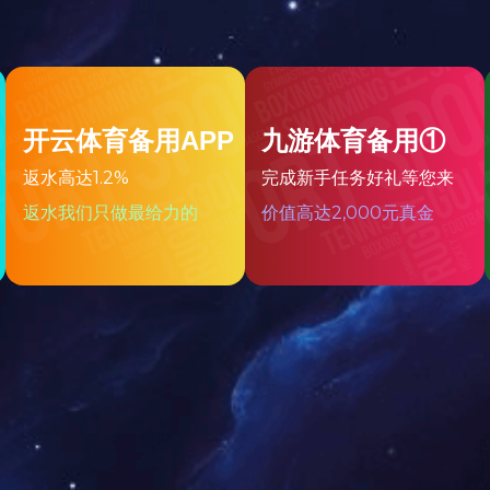
南京同道携手福建市政管理 举办道路养护技术交流会及现场演示
2025-04-16
4月1日，乐动在线注册_乐动(中国)（以下简称“同道机械”）与福建
市政管理局成功举行了一场道路养护技术···